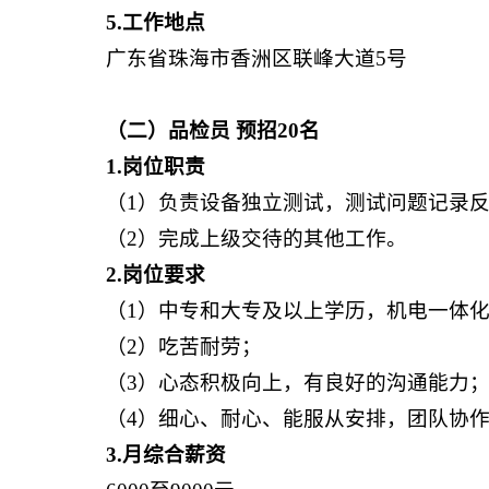
5
.
工作地点
广东省珠海市香洲区联峰大道5号
（
二
）
品检员
预招
20
名
1
.
岗位职责
（1）负责设备独立测试，测试问题记录
（2）完成上级交待的其他工作。
2
.
岗位要求
（1）中专和大专及以上学历，机电一体
（2）吃苦耐劳；
（3）心态积极向上，有良好的沟通能力
（4）细心、耐心、能服从安排，团队协
3
.
月综合薪资