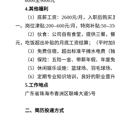
6000至9000元
4
.
其他福利
（1）底薪工资：2600元/月，入职后购买
一。岗位津贴:200--600元/月，特岗补贴:50--35
（2）伙食：公司自有食堂，提供三餐，餐
元，吃饭超出补贴的月底工资结算；（平时加班1.5倍
（3）免费住宿，超出标准平摊水电费（
（4）保险：五险一金、带薪年假、年度
（5）休闲娱乐设施：篮球场、羽毛球场
（6）定期专业知识培训，良好的职业晋
5
.
工作地点
广东省珠海市香洲区联峰大道5号
二、
简历投递方式