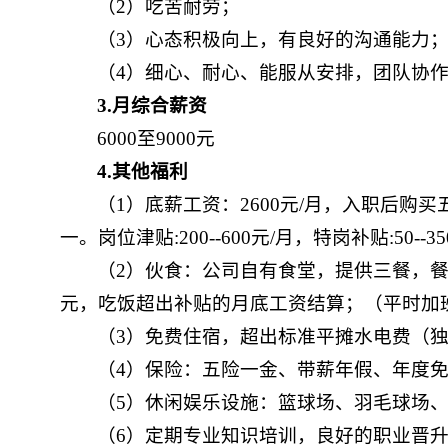
（2）吃苦耐劳；
（3）心态积极向上，有良好的沟通能力
（4）细心、耐心、能服从安排，团队协
3
.
月综合薪资
6000至9000元
4
.
其他福利
（1）底薪工资：2600元/月，入职后购买
一。岗位津贴:200--600元/月，特岗补贴:50--35
（2）伙食：公司自有食堂，提供三餐，餐
元，吃饭超出补贴的月底工资结算；（平时加班1.5倍
（3）免费住宿，超出标准平摊水电费（
（4）保险：五险一金、带薪年假、年度
（5）休闲娱乐设施：篮球场、羽毛球场
（6）定期专业知识培训，良好的职业晋